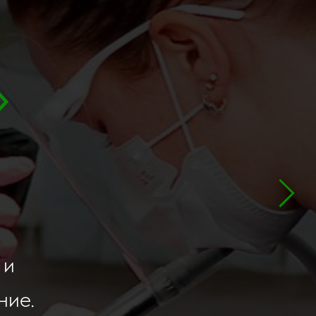
»
 и
ние.