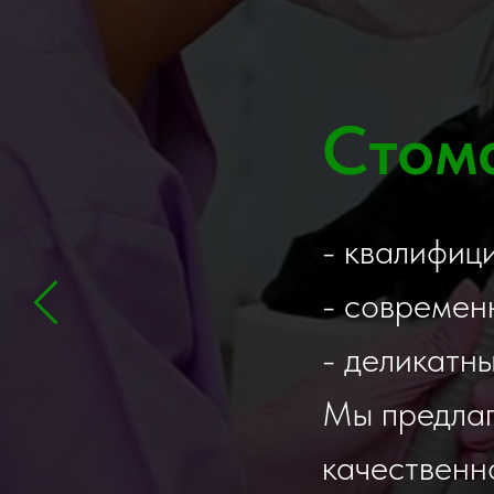
Стом
- квалифиц
- современ
- деликатн
Мы предла
качественн