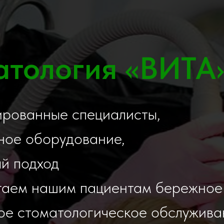
атология «ВИТА
ированные специалисты,
ное оборудование,
ый подход
гаем нашим пациентам бережное
ое стоматологическое обслужива